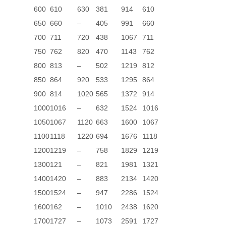
600
610
630
381
914
610
650
660
–
405
991
660
700
711
720
438
1067
711
750
762
820
470
1143
762
800
813
–
502
1219
812
850
864
920
533
1295
864
900
814
1020
565
1372
914
1000
1016
–
632
1524
1016
1050
1067
1120
663
1600
1067
1100
1118
1220
694
1676
1118
1200
1219
–
758
1829
1219
1300
121
–
821
1981
1321
1400
1420
–
883
2134
1420
1500
1524
–
947
2286
1524
1600
162
–
1010
2438
1620
1700
1727
–
1073
2591
1727