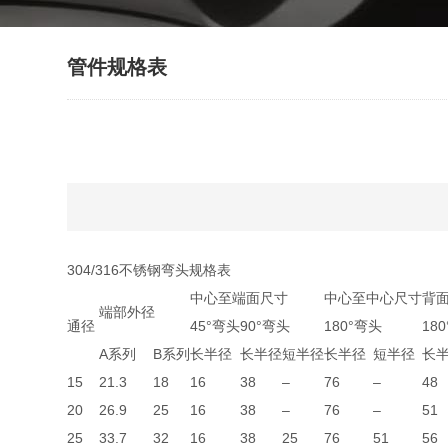
管件规格表
304/316不锈钢弯头规格表
中心至端面尺寸
中心至中心尺寸
背
端部外径
通径
45°弯头
90°弯头
180°弯头
18
A系列
B系列
长半径
长半径
短半径
长半径
短半径
长
15
21.3
18
16
38
–
76
–
48
20
26.9
25
16
38
–
76
–
51
25
33.7
32
16
38
25
76
51
56