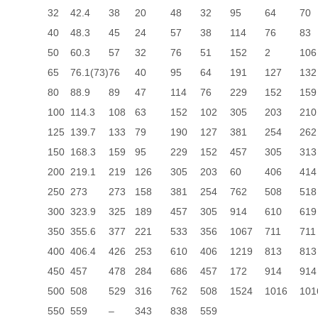
32
42.4
38
20
48
32
95
64
70
40
48.3
45
24
57
38
114
76
83
50
60.3
57
32
76
51
152
2
106
65
76.1(73)
76
40
95
64
191
127
132
80
88.9
89
47
114
76
229
152
159
100
114.3
108
63
152
102
305
203
210
125
139.7
133
79
190
127
381
254
262
150
168.3
159
95
229
152
457
305
313
200
219.1
219
126
305
203
60
406
414
250
273
273
158
381
254
762
508
518
300
323.9
325
189
457
305
914
610
619
350
355.6
377
221
533
356
1067
711
711
400
406.4
426
253
610
406
1219
813
813
450
457
478
284
686
457
172
914
914
500
508
529
316
762
508
1524
1016
101
550
559
–
343
838
559